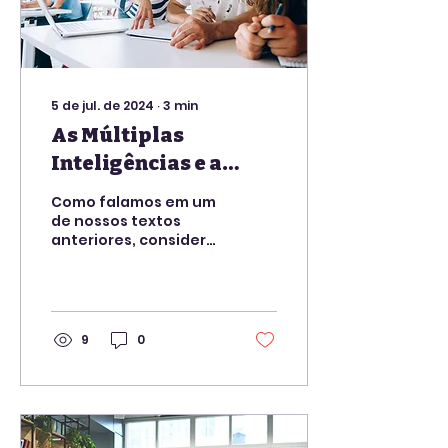
5 de jul. de 2024
∙
3
min
As Múltiplas
Inteligências e a
Metodologia
Como falamos em um
Bilíngue
de nossos textos
anteriores, considerar
as múltiplas
inteligências durante
o aprendizado do
idioma, tanto para...
9
0