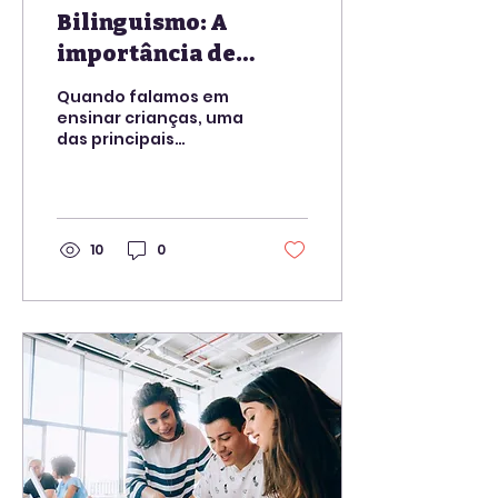
Bilinguismo: A
importância de
professores bem
Quando falamos em
preparados
ensinar crianças, uma
das principais
preocupações dos
pais está relacionada
ao preparo dos
professores. Isso vale
para...
10
0