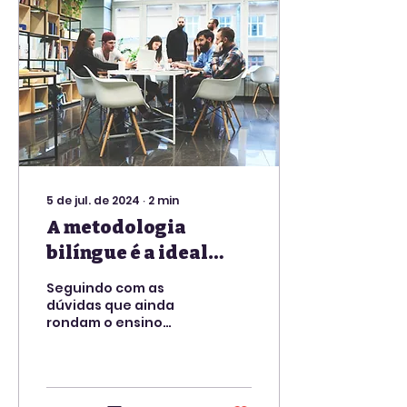
5 de jul. de 2024
∙
2
min
A metodologia
bilíngue é a ideal
também para
Seguindo com as
adultos?
dúvidas que ainda
rondam o ensino
bilíngue, hoje vamos
falar sobre casos em
que não foi possível
optar pela